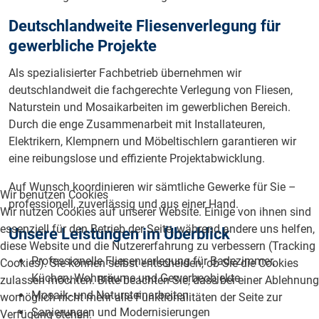
Deutschlandweite Fliesenverlegung für
gewerbliche Projekte
Als spezialisierter Fachbetrieb übernehmen wir
deutschlandweit die fachgerechte Verlegung von Fliesen,
Naturstein und Mosaikarbeiten im gewerblichen Bereich.
Durch die enge Zusammenarbeit mit Installateuren,
Elektrikern, Klempnern und Möbeltischlern garantieren wir
eine reibungslose und effiziente Projektabwicklung.
Auf Wunsch koordinieren wir sämtliche Gewerke für Sie –
Wir benutzen Cookies
professionell, zuverlässig und aus einer Hand.
Wir nutzen Cookies auf unserer Website. Einige von ihnen sind
essenziell für den Betrieb der Seite, während andere uns helfen,
Unsere Leistungen im Überblick
diese Website und die Nutzererfahrung zu verbessern (Tracking
Professionelle Fliesenverlegung für Badezimmer,
Cookies). Sie können selbst entscheiden, ob Sie die Cookies
Küchen, Wohnräume und Gewerbeobjekte
zulassen möchten. Bitte beachten Sie, dass bei einer Ablehnung
Mosaik- und Natursteinarbeiten
womöglich nicht mehr alle Funktionalitäten der Seite zur
Sanierungen und Modernisierungen
Verfügung stehen.